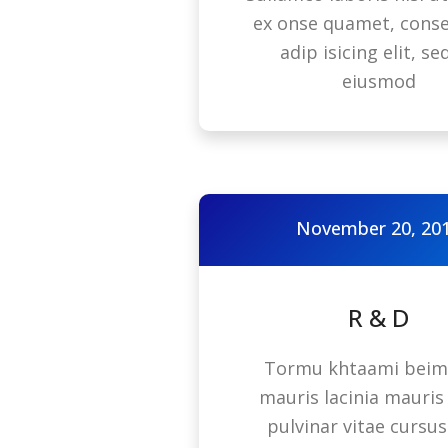
ex onse quamet, cons
adip isicing elit, se
eiusmod
November 20, 20
R & D
Tormu khtaami beim
mauris lacinia mauris 
pulvinar vitae cursus