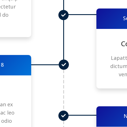
ectetur
d do
S
C
Lapatt
18
dictum
ven
an ex
ac leo
N
 odio