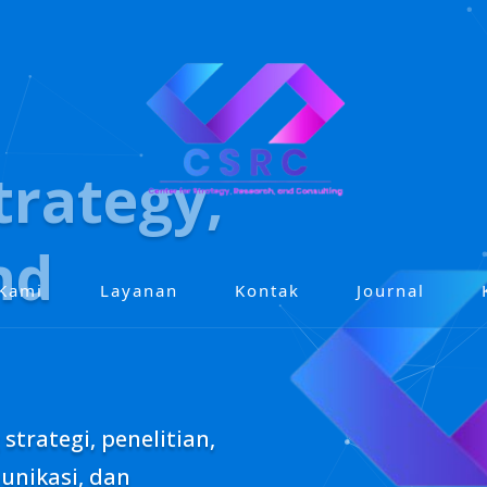
trategy,
nd
 Kami
Layanan
Kontak
Journal
trategi, penelitian,
munikasi, dan