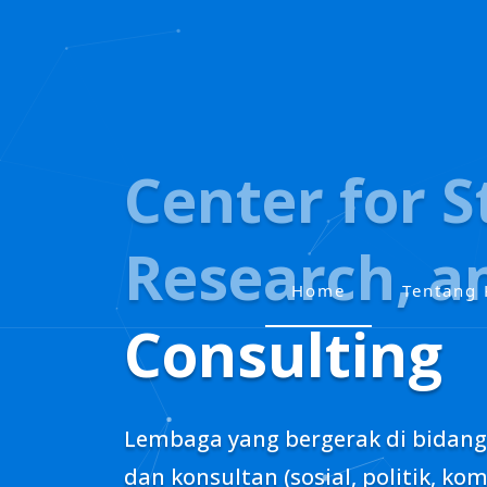
Skip
to
content
Center for S
Research, a
Home
Tentang
P
Consulting
r
i
m
a
Lembaga yang bergerak di bidang s
r
dan konsultan (sosial, politik, ko
y