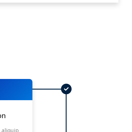
on
 aliquip