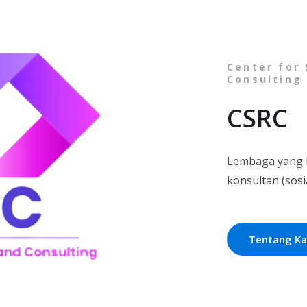
Center for
Consulting
CSRC
Lembaga yang be
konsultan (sosi
Tentang K